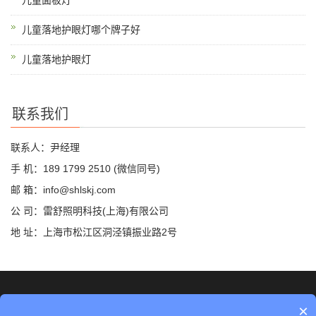
儿童面板灯
儿童落地护眼灯哪个牌子好
儿童落地护眼灯
联系我们
联系人：尹经理
手 机：189 1799 2510 (微信同号)
邮 箱：info@shlskj.com
公 司：雷舒照明科技(上海)有限公司
地 址：上海市松江区洞泾镇振业路2号
©2019 雷舒科技 版权所有
网站地图
×