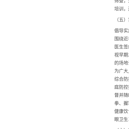
筛查，
培训，
（五）
倡导实
围绕近
医生签
视早期
的场地
为广大
综合防
庭防控
督并随
拳、握
健康饮
眼卫生