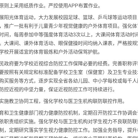
原则上采用纸质作业。严控使用APP布置作业。
展阳光体育运动，大力发展校园足球、篮球、乒乓球等运动项目
，推广一批有利于儿童青少年视觉健康的户外体育项目。强化体
时间，每周参加中等强度体育活动3次以上，大课间体育活动时间
。大课间、课外体育活动、眼保健操时间均纳入课表，严格按规
学校开展适宜的体育锻炼和户外活动保驾护航。
民政府要为学校近视综合防控工作保障必要的经费。完善职称评
要按照有关规定和标准配备学校卫生室（保健室）及卫生专业技
购买服务等方式，逐步实现全省各幼儿园、中小学每校或每千人
防控近视的中坚力量，保证近视防控工作可持续进行。
实施教卫协同工程，强化学校与医卫生机构联防联控作用。
育和卫生健康部门视力健康防控机制，定期召开防控工作协调会
依职责组织实施。强化学校与医卫生机构对学生视力不良联防联
制，定期研究落实学生视力健康防控工作。加强业务指导，提升