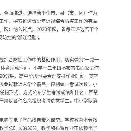
，全面推进。选择若干个市、县（市、区）作为
工作，探索推进青少年近视综合防控工作的有益
区）纳入试点。2020年起，省每年评选若干个
防控的“浙江经验”。
视综合防控工作中的基础作用，切实做到“一减一
和体育活动时间。小学一二年级不布置书面家庭作
90分钟，高中阶段也要合理安排作业时间。寄宿
校免试就近入学全覆盖，控制统一考试次数，小
以任何形式、方式公布学生考试成绩和排名；严禁
严禁以各种名义组织考试选拔学生。中小学取消
电脑等电子产品擅自带入课堂。学校教育本着按
教学总时长的30%。教学和布置作业不依赖电子