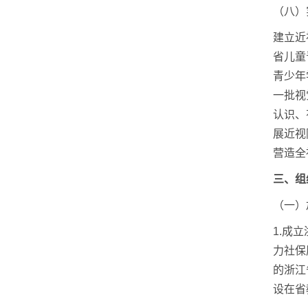
（八）
建立近
省儿童
青少年
一批视
认识、
展近视
营造全
三、组
（一）
1.成
力社保
的浙江
设在省