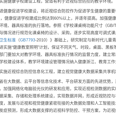
实施健康学校建设工程，营造有利于近视综合防控的教学环境。
进健康促进学校建设，将近视综合防控作为促进学生健康的重要
0年，健康促进学校建成比例达到60%以上，并逐年提高。加强
环境、器具标准的执行落地。参照《学校课桌椅功能尺寸（GB/T3
际情况进行规范化课桌椅的设计、采购，逐步实现高度可调式课
卫生标准
（
GB7793
-2010）》基础上，研究制定与新时代儿
进实施“健康教室照明”计划，保证不同天气、时段，桌面、黑板
部门要加大对教学环境、器具标准执行情况的监督力度，建立常
学校建设体系，教学环境建设管理情况纳入健康浙江、教育工作
实施近视综合防控信息化工程，建立视觉健康大数据采集共享机
省在大数据、云平台等信息化技术、平台研发方面的先进优势，
。加强网络化电脑验光仪的研发和应用，实现近视检测数据的实
据采集、存储和处理系统建设，实现数据并网，形成近视防控与
度，发展与近视和视觉健康紧密衔接的大数据处理和人工智能技
发症预测，形成大数据支撑的近视科学防控、干预方案，为近视