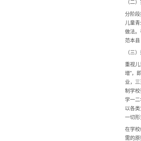
（二）
分阶段
儿童青
做法。
范本县
（三）
重视儿
增”，
业，三
制学校
学一二
以各类
一切形
在学校
需的原