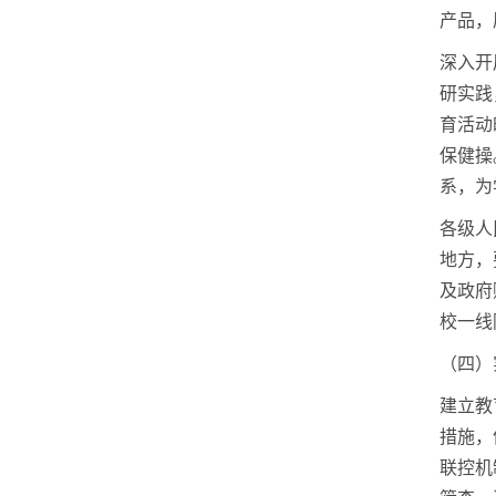
产品，
深入开
研实践
育活动
保健操
系，为
各级人
地方，
及政府
校一线
（四）
建立教
措施，
联控机