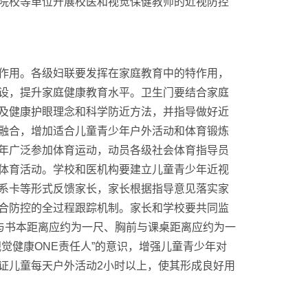
院校等单位开展校医和视觉保健教师的近视防控
作用。各级妇联要发挥在家庭教育中的特作用，
设，提升家庭健康教育水平。卫生门要结合家庭
及健康护眼理念和科学防近方法，并指导做好近
融合，增加适合儿童青少年户外活动和体育锻炼
年广泛参加体育运动，动员各级社会体育指导员
体育活动。学校和医机构要建立儿童青少年近视
系卡等形式反馈家长，家长根据指导意见落实家
合防控的全过程跟踪机制。家长和学校要共同监
与书本距离应约为一尺、胸前与课桌距离应约为一
觉健康ONE责任人”的意识，增强儿童青少年对
证儿童每天户外活动2小时以上，使其形成良好用