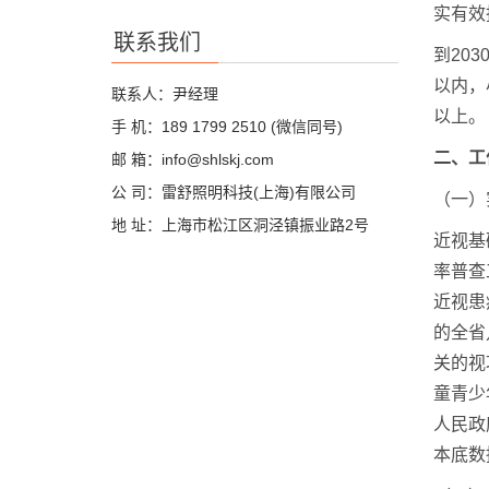
实有效
联系我们
到20
以内，
联系人：尹经理
以上。
手 机：189 1799 2510 (微信同号)
二、工
邮 箱：info@shlskj.com
公 司：雷舒照明科技(上海)有限公司
（一）
地 址：上海市松江区洞泾镇振业路2号
近视基
率普查
近视患
的全省
关的视
童青少
人民政
本底数