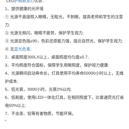
"LED
护眼教室灯
优势：
1、提供健康的光环境
① 光源不直接照入眼睛，无眩光，不刺眼，提高老师和学生的注意
力;
② 光源无频闪，眼睛不疲劳，保护学生视力;
③ 光源显色指≥90，色彩还原能力强，接近自然光，保护学生视力;
④ 无
蓝光危害
;
2、桌面照度300LX以上，桌面照度均匀度≥0.7;
3、平均照度符合国标，保障学生用眼照度，保护视力健康;
4、光源瞬间启动寿命长，灯具使用平均寿命50000小时以上，无维
护成本;
5、低光衰，3000小时，光衰2%以内;
6、低耗能，使用LED一体化灯具，在相同照度下，比普通荧光灯省
电50%以上;
7、不含汞、铅等有害物质，节能环保。
"