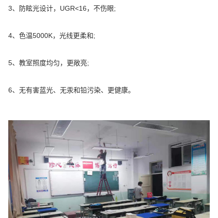
3、防眩光设计，UGR<16，不伤眼;
4、色温5000K，光线更柔和;
5、教室照度均匀，更敞亮;
6、无有害蓝光、无汞和铅污染、更健康。