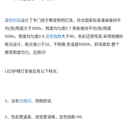
雷舒科技
设计了专门用于教室照明灯具，符合国家标准课桌维持平
均(恒)照度大于300lx，照度均匀度0.7;黑板维持平均(恒)照度
500lx，照度均匀度0.8;
显色指数
大于90，色彩还原性高;采用格栅防
眩光设计，眩光值小于16，不刺眼;色温是5000K，舒适柔和;整个
教室照度均匀，无频闪!
LED护眼灯安装后有以下特点，
1、没有
光频闪
、用眼舒适;
2、色彩更逼真、视觉更清晰，显色指数>95;