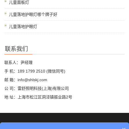
儿童面板灯
儿童落地护眼灯哪个牌子好
儿童落地护眼灯
联系我们
联系人：尹经理
手 机：189 1799 2510 (微信同号)
邮 箱：info@shlskj.com
公 司：雷舒照明科技(上海)有限公司
地 址：上海市松江区洞泾镇振业路2号
©2019 雷舒科技 版权所有
网站地图