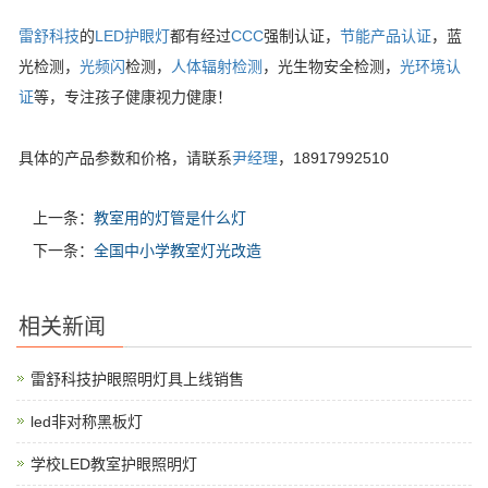
雷舒科技
的
LED护眼灯
都有经过
CCC
强制认证，
节能产品认证
，蓝
光检测，
光频闪
检测，
人体辐射检测
，光生物安全检测，
光环境认
证
等，专注孩子健康视力健康！
具体的产品参数和价格，请联系
尹经理
，18917992510
上一条：
教室用的灯管是什么灯
下一条：
全国中小学教室灯光改造
相关新闻
雷舒科技护眼照明灯具上线销售
led非对称黑板灯
学校LED教室护眼照明灯