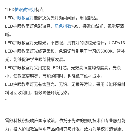
"LED
护眼教室灯
特点:
LED
护眼教室灯
能解决荧光灯频闪问题，用眼舒适。
LED护眼教室灯色彩逼真，
显色指数
>95，接近自然光，视觉更清
晰。
LED护眼教室灯无眩光，不伤眼，具有好的防眩光设计，UGR<16.
LED护眼教室灯光线更柔和，色温调节到用于学习的5000K，背补
光，能够促进学生眼部健康发展。
LED护眼教室灯采用定制LED灯芯，光效高照度均匀度高，光衰
小，使教室更明亮，节能的同时，也降低了维护成本。
LED护眼教室灯无有害蓝光、无铅、无汞等污染，采用节能环保材
料可回收利用，有效降低环境污染。
"
雷舒科技积极响应国家政策，依托于先进的照明技术和专业服务能
力，投入护眼教室照明产品的研究与开发，致力为学校打造健康、