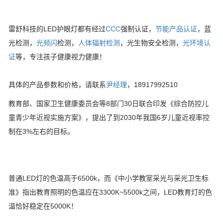
雷舒科技的LED护眼灯都有经过
CCC
强制认证，
节能产品认证
，蓝
光检测，
光频闪
检测，
人体辐射检测
，光生物安全检测，
光环境认
证
等，专注孩子健康视力健康！
具体的产品参数和价格，请联系
尹经理
，18917992510
教育部、国家卫生健康委员会等8部门30日联合印发《综合防控儿
童青少年近视实施方案》，提出了到2030年我国6岁儿童近视率控
制在3%左右的目标。
普通LED灯的色温高于6500k，而《中小学教室采光与采光卫生标
准》指出教育照明的色温应在3300K~5500k之间，LED教育灯的色
温恰好稳定在5000K！