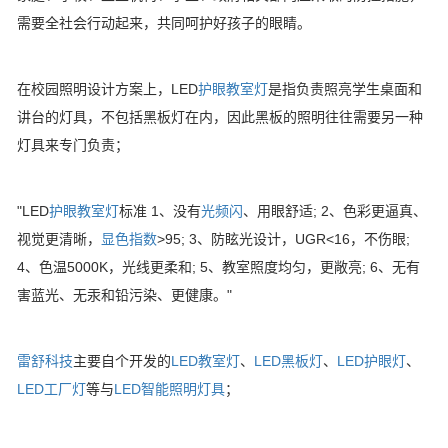
需要全社会行动起来，共同呵护好孩子的眼睛。
在校园照明设计方案上，LED
护眼教室灯
是指负责照亮学生桌面和
讲台的灯具，不包括黑板灯在内，因此黑板的照明往往需要另一种
灯具来专门负责；
"LED
护眼教室灯
标准 1、没有
光频闪
、用眼舒适; 2、色彩更逼真、
视觉更清晰，
显色指数
>95; 3、防眩光设计，UGR<16，不伤眼;
4、色温5000K，光线更柔和; 5、教室照度均匀，更敞亮; 6、无有
害蓝光、无汞和铅污染、更健康。"
雷舒科技
主要自个开发的
LED教室灯
、
LED黑板灯
、
LED护眼灯
、
LED工厂灯
等与
LED智能照明灯具
；