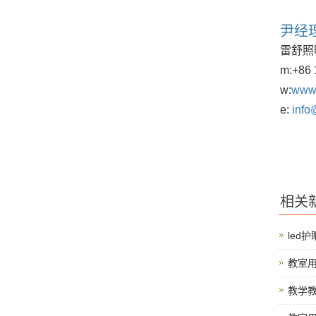
尹经
雷舒照
m:
+86 
w:
www.
e:
info
相关
led
教室用
教学教