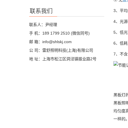
联系我们
3、平
4、光源
联系人：尹经理
5、低光
手 机：189 1799 2510 (微信同号)
邮 箱：info@shlskj.com
6、低耗
公 司：雷舒照明科技(上海)有限公司
7、不
地 址：上海市松江区洞泾镇振业路2号
黑板灯
黑板照
均匀度
一样的