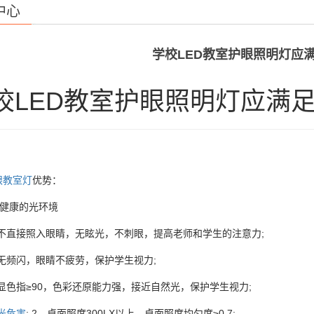
中心
学校LED教室护眼照明灯应
校LED教室护眼照明灯应满
眼教室灯
优势：
供健康的光环境
源不直接照入眼睛，无眩光，不刺眼，提高老师和学生的注意力;
源无频闪，眼睛不疲劳，保护学生视力;
显色指≥90，色彩还原能力强，接近自然光，保护学生视力;
光危害
; 2、桌面照度300LX以上，桌面照度均匀度≥0.7;