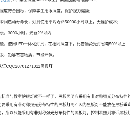
均照度符合国标，保障学生用眼照度，保护视力健康;
瞬间启动寿命长，灯具使用平均寿命50000小时以上，无维护成本;
衰，3000小时，光衰2%以内;
能，使用LED一体化灯具，在相同照度下，比普通荧光灯省电50%以上;
含汞、铅等有害物质，节能环保。
的标准与教室护眼灯就不一样了，黑板照明应采用有非对称强光分布特性
明要采用有非对称强光分布特性的黑板灯呢？因为黑板灯不能放在黑板垂
高，所以只能采用有非对称强光分布特性的黑板灯，控制着照到靠近黑板
。