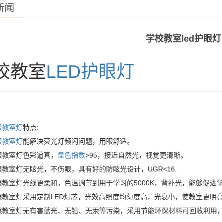
新闻
学校教室led护眼灯
校教室
LED护眼灯
眼教室灯
特点:
眼教室灯
能解决荧光灯频闪问题，用眼舒适。
眼教室灯色彩逼真，
显色指数
>95，接近自然光，视觉更清晰。
眼教室灯无眩光，不伤眼，具有好的防眩光设计，UGR<16.
护眼教室灯光线更柔和，色温调节到用于学习的5000K，背补光，能够促进
护眼教室灯采用定制LED灯芯，光效高照度均匀度高，光衰小，使教室更明
护眼教室灯无有害蓝光、无铅、无汞等污染，采用节能环保材料可回收利用