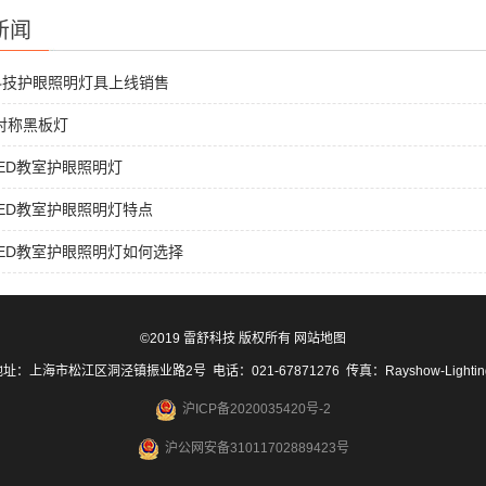
新闻
科技护眼照明灯具上线销售
非对称黑板灯
ED教室护眼照明灯
ED教室护眼照明灯特点
ED教室护眼照明灯如何选择
©2019 雷舒科技 版权所有
网站地图
址：上海市松江区洞泾镇振业路2号 电话：021-67871276 传真：Rayshow-Lighti
沪ICP备2020035420号-2
沪公网安备31011702889423号