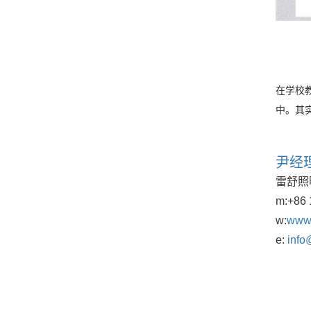
在学校
中。其
尹经
雷舒照
m:
+86 
w:
www.
e:
info