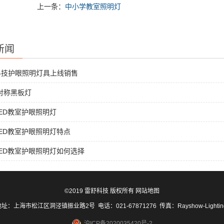
上一条：
中小学教室照明灯
新闻
科技护眼照明灯具上线销售
非对称黑板灯
ED教室护眼照明灯
ED教室护眼照明灯特点
ED教室护眼照明灯如何选择
©2019 雷舒科技 版权所有
网站地图
址：上海市松江区洞泾镇振业路2号 电话：021-67871276 传真：Rayshow-Lighti
沪ICP备2020035420号-2