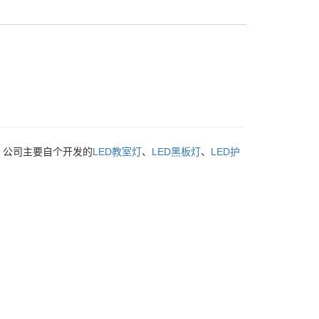
，公司主要自个开发的
LED教室灯
、
LED黑板灯
、
LED护