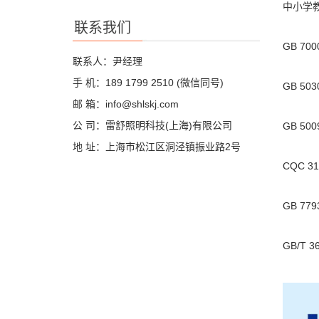
中小学
联系我们
GB 7
联系人：尹经理
手 机：189 1799 2510 (微信同号)
GB 5
邮 箱：info@shlskj.com
公 司：雷舒照明科技(上海)有限公司
GB 5
地 址：上海市松江区洞泾镇振业路2号
CQC 31
GB 779
GB/T 