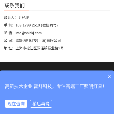
联系我们
联系人：尹经理
手 机：189 1799 2510 (微信同号)
邮 箱：info@shlskj.com
公 司：雷舒照明科技(上海)有限公司
地 址：上海市松江区洞泾镇振业路2号
©2019 雷舒科技 版权所有
网站地图
×
沪ICP备2020035420号-2
高新技术企业 雷舒科技，专注高端工厂照明灯具！
沪公网安备31011702889423号
现在咨询
稍后再说
分享
手机
分类
顶部