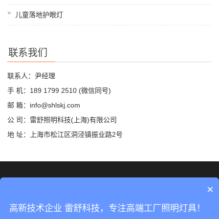
儿童落地护眼灯
联系我们
联系人：尹经理
手 机：189 1799 2510 (微信同号)
邮 箱：info@shlskj.com
公 司：雷舒照明科技(上海)有限公司
地 址：上海市松江区洞泾镇振业路2号
©2019 雷舒科技 版权所有
网站地图
×
沪ICP备2020035420号-2
高新技术企业 雷舒科技，专注高端工厂照明灯具！
沪公网安备31011702889423号