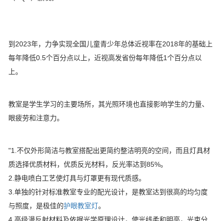
到2023年，力争实现全国儿童青少年总体近视率在2018年的基础上
每年降低0.5个百分点以上，近视高发省份每年降低1个百分点以
上。
教室是学生学习的主要场所，其光照环境也直接影响学生的力量、
眼疲劳和注意力。
"1.不仅外形简洁与教室搭配出更简约整洁明亮的空间，而且灯具材
质选择优质材料，优质反光材料，反光率达到85%。
2.静电喷白工艺使灯具与灯罩更有现代质感。
3.单独的针对标准教室专业的配光设计，是教室达到很高的均匀度
与照度，是极佳的
护眼教室灯
。
4.高级漫反射材料及依据光学原理设计，使光线柔和明亮，光束分