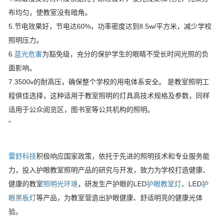
布均匀，使教室没有暗角。
5.节电效果好，节电达60%，功率密度达到8.5w/平方米，减少学校
照明压力。
6.
蓝光危害
为豁免级，充分的保护学生的眼睛不受长时间光照的负
面影响。
7.3500v的耐高压，确保整个学校的用电体系安全。 是教室照明工
程俱佳选择，这种适用于教室照明的灯具高技术规格及参数，同样
适用于公众阅览区，图书室等公共机构的照明。
"
雷舒科技
积极响应国家政策，依托于先进的照明技术和专业服务能
力，投入护眼教室照明产品的研究与开发，致力为学校打造健康、
健康的教室
照明光环境
，研发生产护眼的LED
护眼教室灯
、LED
护
眼黑板灯
等产品，为教室营造出护眼健康、舒适明亮的健康光体
验。