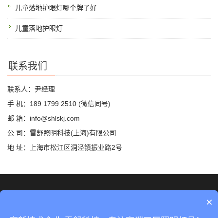
儿童落地护眼灯哪个牌子好
儿童落地护眼灯
联系我们
联系人：尹经理
手 机：189 1799 2510 (微信同号)
邮 箱：info@shlskj.com
公 司：雷舒照明科技(上海)有限公司
地 址：上海市松江区洞泾镇振业路2号
©2019 雷舒科技 版权所有
网站地图
×
沪ICP备2020035420号-2