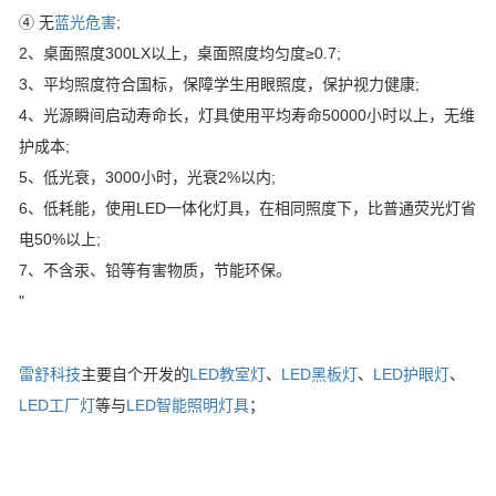
④ 无
蓝光危害
;
2、桌面照度300LX以上，桌面照度均匀度≥0.7;
3、平均照度符合国标，保障学生用眼照度，保护视力健康;
4、光源瞬间启动寿命长，灯具使用平均寿命50000小时以上，无维
护成本;
5、低光衰，3000小时，光衰2%以内;
6、低耗能，使用LED一体化灯具，在相同照度下，比普通荧光灯省
电50%以上;
7、不含汞、铅等有害物质，节能环保。
"
雷舒科技
主要自个开发的
LED教室灯
、
LED黑板灯
、
LED护眼灯
、
LED工厂灯
等与
LED智能照明灯具
；