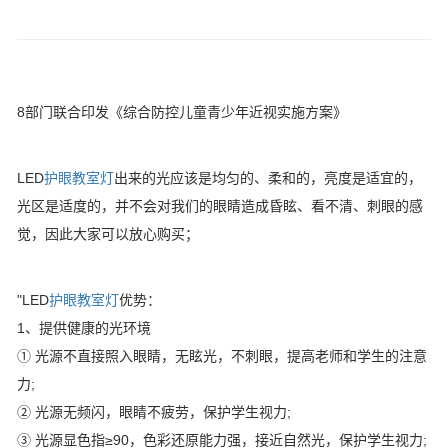
8部门联合印发《综合防控儿童青少年近视实施方案》
LED
护眼教室灯
出来的光应该是均匀的、柔和的，亮度是适宜的，
光区是适度的，并不会对我们的眼睛造成昏眩、看不清、刺眼的感
觉，因此大家可以放心购买；
"LED
护眼教室灯
优势：
1、提供健康的光环境
① 光源不直接照入眼睛，无眩光，不刺眼，提高老师和学生的注意
力;
② 光源无频闪，眼睛不疲劳，保护学生视力;
③ 光源显色指≥90，色彩还原能力强，接近自然光，保护学生视力;