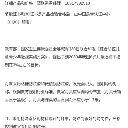
详细产品和价格，请联系尹经理，18917992510
节能证书和3C证书是产品检验合格后，由中国质量认证中心
（CQC）颁发。
教育部、国家卫生健康委员会等8部门30日联合印发《综合防控儿
童青少年近视实施方案》，提出了到2030年我国6岁儿童近视率控
制在3%左右的目标。
灯罩采用格栅防眩型和微棱镜防眩型，发光面积大，照明均匀对
称。根据教育照明行业标准，教室灯具应纵向均匀布置（灯具长轴
垂直于黑板），灯具与课桌的垂直间距不应小于1.7米。
"1、采用特殊漫反射材料设计的灯罩，能达到很好的均匀性，严格
控制教室专用灯的眩光。