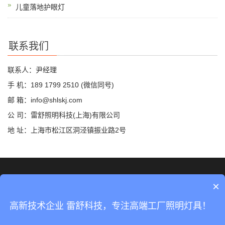
儿童落地护眼灯
联系我们
联系人：尹经理
手 机：189 1799 2510 (微信同号)
邮 箱：info@shlskj.com
公 司：雷舒照明科技(上海)有限公司
地 址：上海市松江区洞泾镇振业路2号
©2019 雷舒科技 版权所有
网站地图
×
沪ICP备2020035420号-2
高新技术企业 雷舒科技，专注高端工厂照明灯具！
沪公网安备31011702889423号