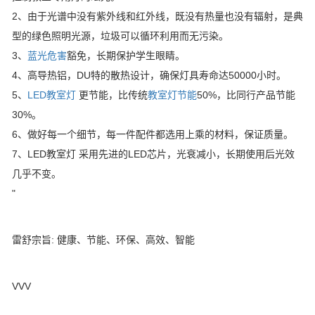
2、由于光谱中没有紫外线和红外线，既没有热量也没有辐射，是典
型的绿色照明光源，垃圾可以循环利用而无污染。
3、
蓝光危害
豁免，长期保护学生眼睛。
4、高导热铝，DU特的散热设计，确保灯具寿命达50000小时。
5、
LED教室灯
更节能，比传统
教室灯节能
50%，比同行产品节能
30%。
6、做好每一个细节，每一件配件都选用上乘的材料，保证质量。
7、LED教室灯 采用先进的LED芯片，光衰减小，长期使用后光效
几乎不变。
"
雷舒宗旨: 健康、节能、环保、高效、智能
VVV