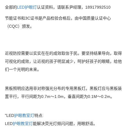
全部的
LED护眼灯
认证资料，请联系尹经理，18917992510
节能证书和3C证书是产品检验合格后，由中国质量认证中心
（CQC）颁发。
近视防控需要以实实在在的成效取信于民。要坚持结果导向，取得
可视化的成效，让近视的孩子明显减少，呵护好孩子的眼睛，给他
们一个光明的未来。
黑板照明应选用非对称强光分布的专用黑板灯。黑板灯应与黑板装
置平行，平行间距为0.7m～1.0m，垂直间距为0.1M～0.2m。
"LED
护眼教室灯
特点:
LED
护眼教室灯
能解决荧光灯频闪问题，用眼舒适。