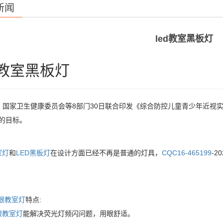
新闻
led教室黑板灯
d教室黑板灯
、国家卫生健康委员会等8部门30日联合印发《综合防控儿童青少年近视实
右的目标。
室灯
和
LED黑板灯
在设计方面已经不再是普通的灯具，
CQC16-465199
-2
；
眼教室灯
特点:
眼教室灯
能解决荧光灯频闪问题，用眼舒适。