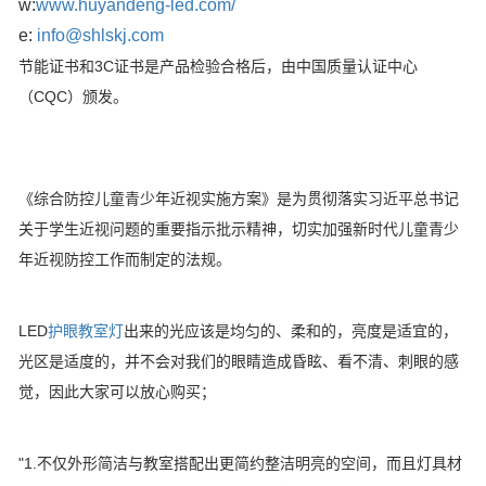
w:
www.huyandeng-led.com/
e:
info@shlskj.com
节能证书和3C证书是产品检验合格后，由中国质量认证中心
（CQC）颁发。
《综合防控儿童青少年近视实施方案》是为贯彻落实习近平总书记
关于学生近视问题的重要指示批示精神，切实加强新时代儿童青少
年近视防控工作而制定的法规。
LED
护眼教室灯
出来的光应该是均匀的、柔和的，亮度是适宜的，
光区是适度的，并不会对我们的眼睛造成昏眩、看不清、刺眼的感
觉，因此大家可以放心购买；
"1.不仅外形简洁与教室搭配出更简约整洁明亮的空间，而且灯具材