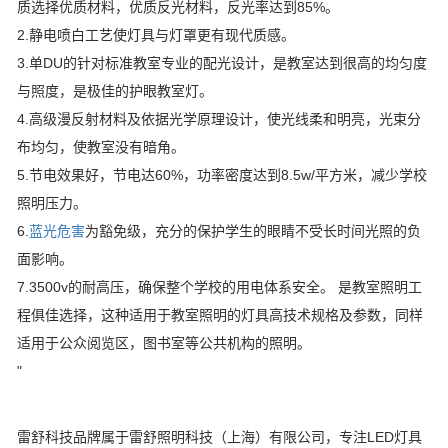
质选择优质材料，优质反光材料，反光率达到85%。
2.静电喷白工艺使灯具与灯罩更有现代质感。
3.单DU的针对标准教室专业的配光设计，是教室达到很高的均匀度
与照度，是极佳的护眼教室灯。
4.高级漫反射材料及依据光学原理设计，使光线柔和明亮，光束分
布均匀，使教室没有暗角。
5.节电效果好，节电达60%，功率密度达到8.5w/平方米，减少学校
照明压力。
6.
蓝光危害
为豁免级，充分的保护学生的眼睛不受长时间光照的负
面影响。
7.3500v的耐高压，确保整个学校的用电体系安全。 是教室照明工
程俱佳选择，这种适用于教室照明的灯具高技术规格及参数，同样
适用于公众阅览区，图书室等公共机构的照明。
"
雷舒科技品牌属于雷舒照明科技（上海）有限公司，专注LED灯具