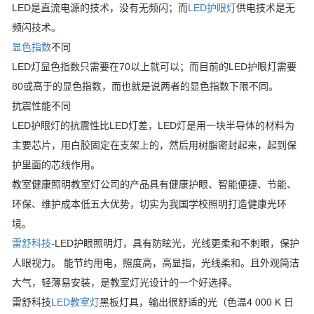
LED是直流电源的技术，没有无频闪；而
LED护眼灯
供电技术是无
频闪技术。
显色指数
不同
LED灯显色指数只需要在70以上就可以；而目前的LED护眼灯需要
80或高于的显色指数，而也就是说两者的显色指数下限不同。
抗震性能不同
LED护眼灯的抗震性比LED灯差，LED灯是用一块半导体的材料为
主要芯片，用白胶固定在支架上的，然后用树脂密封起来，起到保
护里面的芯线作用。
教室健康照明教室灯公司的产品具有健康护眼、智能便捷、节能、
环保、维护成本低五大优势，切实为我国学校照明打造健康光环
境。
雷舒科技
-LED护眼照明灯，具有防眩光，光线更柔和不刺眼，保护
人眼视力。 能节约用电，照度高，高显指，光线柔和。且外观简洁
大气，轻薄易安装，是教室灯光设计的一个好选择。
雷舒科技
LED教室灯
黑板灯具，输出很舒适的光（色温4 000 K 日