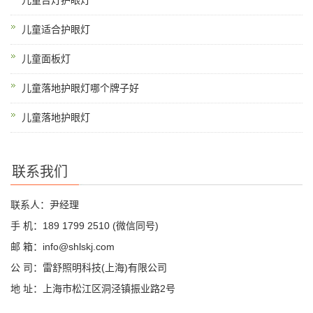
儿童台灯护眼灯
儿童适合护眼灯
儿童面板灯
儿童落地护眼灯哪个牌子好
儿童落地护眼灯
联系我们
联系人：尹经理
手 机：189 1799 2510 (微信同号)
邮 箱：info@shlskj.com
公 司：雷舒照明科技(上海)有限公司
地 址：上海市松江区洞泾镇振业路2号