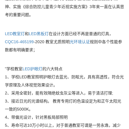
神、实施《综合防控儿童青少年近视实施方案》3年来一直在认真思
考的重要问题。
LED教室灯
和
LED黑板灯
在设计方面已经不再是普通的灯具，
CQC16-465199
-2020 教室尤质照明
光环境认证
规则中各个性能参
数都有明确要求；
"学校教室
LED护眼灯
的六大特点
1、学校LED教室照明护眼灯去蓝光、防眩光，具有高透性，符合光
学原理及人体视觉效果设计。
2、采用全密封，能有效隔绝蚊虫灰尘等进入，易于清洁打理;
3、接近日光的光谱结构。 教育专用灯的色温设定为和正午太阳光
一致的5000K。
4、带偏光设计，针对黑板局部照明
5、寿命可达10万小时以上，对于普通教室可谓是一劳永逸，减少