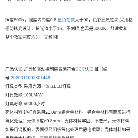
照度500lx，照度均匀度0.8;
显色指数
大于90，色彩还原性高;采用格
栅防眩光设计，眩光值小于16，不刺眼;色温是5000K，舒适柔和;
整个教室照度均匀，无频闪!
产品认证:灯具和驱动控制装置须符合
CCC
认证,证书编
号:
2020011001301446
灯具类型:采用光源一体式LED灯具
灯具效能:100LM/W
灯具寿命:50000小时
壳体材料:边框宜采用≥1.0mm铝合金材料，铝合金材料表面须进行
氧化处理；壳体厚度≥0.8mm，壳体材料牢固、不变形，壳体材料
如采用钢板的，表面须经阳极氧化处理后静电喷塑；壳体材料如采