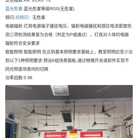
显色指数:Ra: 93,R9: 70
蓝光危害
:蓝光危害等级RG0(无危害)
频闪:
光频闪
：无危害
电磁辐射:灯具电源端子骚扰电压、辐射电磁骚扰和感应电流密度检
测三项检测结果皆为合格（判定为P或通过），灯具对人体的电磁
辐射符合安全要求
智能照明:智能照明:在达到基本照明要求基础上，教室照明应至少达
到以下1种照明要求:预设6组场景面板,通过物理开关或软件实现不
同光照度场景间的切换
功率因数:0.98