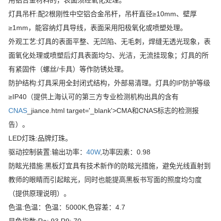
用铝合金材料的，表面须经氧化处理。
灯具吊杆:配2根刚性中空铝合金吊杆，吊杆直径≥10mm、壁厚
≥1mm，能容纳灯具导线，表面采用阳极氧化或喷塑处理。
外观工艺:灯具的表面平整、无凹陷、无毛刺，焊缝无透光现象，表
面氧化处理或喷塑后灯具表面均匀、光洁，无流挂现象；灯具的所
有紧固件（螺丝/卡具）等作防锈处理。
防护结构:灯具采用全封闭式结构，外部易清理。灯具的IP防护等级
≥IP40（提供上海认可的第三方专业检测机构出具的含有
CNAS
_jiance.html target='_blank'>CMA和CNAS标志的检测报
告）。
LED灯珠:品牌灯珠。
驱动控制装置:输出功率：
40W
,功率因素：0.98
防眩光措施:黑板灯宜具有技术新作的防眩光措施，避免光线直射到
教师的眼睛而引起眩光，同时也能提高黑板书写面的照度均匀度
（提供原理说明）。
色温:色温：色温：5000K,色容差：4.7