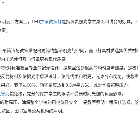
上。
照明设计方案上，LED
护眼教室灯
是指负责照亮学生桌面和讲台的灯具，
负责；
不仅外形简洁与教室搭配出更简约整洁明亮的空间，而且灯具材质选择优质材
电喷白工艺使灯具与灯罩更有现代质感。
DU的针对标准教室专业的配光设计，是教室达到很高的均匀度与照度，是极
级漫反射材料及依据光学原理设计，使光线柔和明亮，光束分布均匀，使教
效果好，节电达60%，功率密度达到8.5w/平方米，减少学校照明压力。
危害
为豁免级，充分的保护学生的眼睛不受长时间光照的负面影响。
500v的耐高压，确保整个学校的用电体系安全。 是教室照明工程俱佳选择
阅览区，图书室等公共机构的照明。