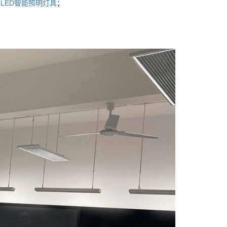
与
LED智能照明灯具
；