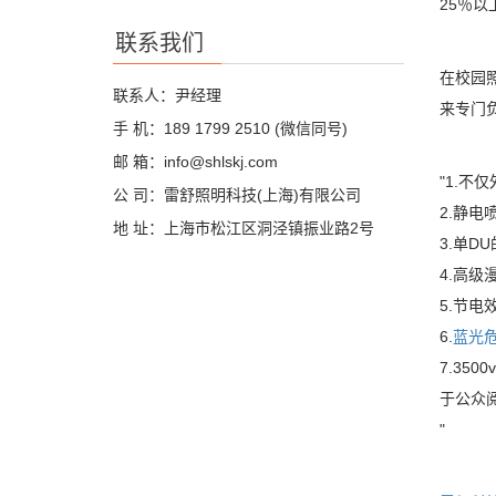
25％以
联系我们
在校园
联系人：尹经理
来专门
手 机：189 1799 2510 (微信同号)
邮 箱：info@shlskj.com
"1.
公 司：雷舒照明科技(上海)有限公司
2.静
地 址：上海市松江区洞泾镇振业路2号
3.单
4.高
5.节电
6.
蓝光
7.3
于公众
"