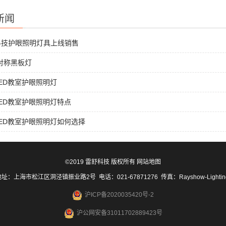
新闻
科技护眼照明灯具上线销售
非对称黑板灯
ED教室护眼照明灯
ED教室护眼照明灯特点
ED教室护眼照明灯如何选择
©2019 雷舒科技 版权所有
网站地图
址：上海市松江区洞泾镇振业路2号 电话：021-67871276 传真：Rayshow-Lighti
沪ICP备2020035420号-2
沪公网安备31011702889423号