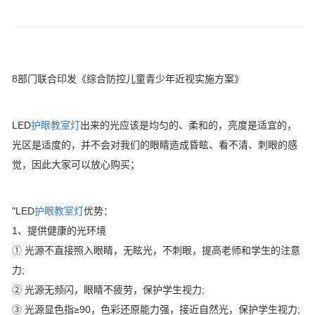
8部门联合印发《综合防控儿童青少年近视实施方案》
LED
护眼教室灯
出来的光应该是均匀的、柔和的，亮度是适宜的，
光区是适度的，并不会对我们的眼睛造成昏眩、看不清、刺眼的感
觉，因此大家可以放心购买；
"LED
护眼教室灯
优势：
1、提供健康的光环境
① 光源不直接照入眼睛，无眩光，不刺眼，提高老师和学生的注意
力;
② 光源无频闪，眼睛不疲劳，保护学生视力;
③ 光源显色指≥90，色彩还原能力强，接近自然光，保护学生视力;