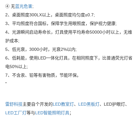
④ 无
蓝光危害
;
2、桌面照度300LX以上，桌面照度均匀度≥0.7;
3、平均照度符合国标，保障学生用眼照度，保护视力健康;
4、光源瞬间启动寿命长，灯具使用平均寿命50000小时以上，无维
护成本;
5、低光衰，3000小时，光衰2%以内;
6、低耗能，使用LED一体化灯具，在相同照度下，比普通荧光灯省
电50%以上;
7、不含汞、铅等有害物质，节能环保。
"
雷舒科技
主要自个开发的
LED教室灯
、
LED黑板灯
、LED护眼灯、
LED工厂灯
等与
LED智能照明灯具
；