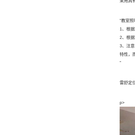
采用具
"教室
1、根
2、根
3、注
特性，
"
雷舒定位
p>