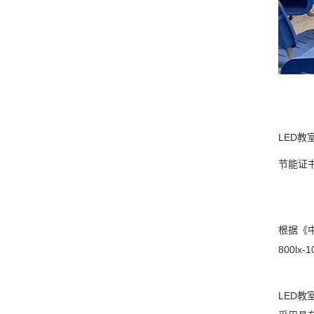
LED教
节能证
根据《
800l
LED