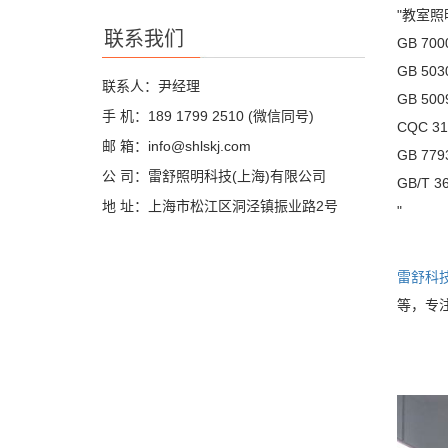
"教室
联系我们
GB 7
GB 5
联系人：尹经理
GB 5
手 机：189 1799 2510 (微信同号)
CQC 31
邮 箱：info@shlskj.com
GB 779
公 司：雷舒照明科技(上海)有限公司
GB/T 
地 址：上海市松江区洞泾镇振业路2号
"
雷舒科
等，专