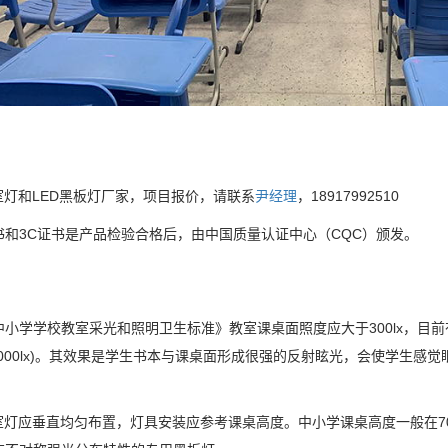
室灯和LED黑板灯厂家，项目报价，请联系
尹经理
，18917992510
书和3C证书是产品检验合格后，由中国质量认证中心（CQC）颁发。
中小学学校教室采光和照明卫生标准》教室课桌面照度应大于300lx，目
x-1000lx)。其效果是学生书本与课桌面形成很强的反射眩光，会使学生感
教室灯应垂直均匀布置，灯具安装应参考课桌高度。中小学课桌高度一般在7