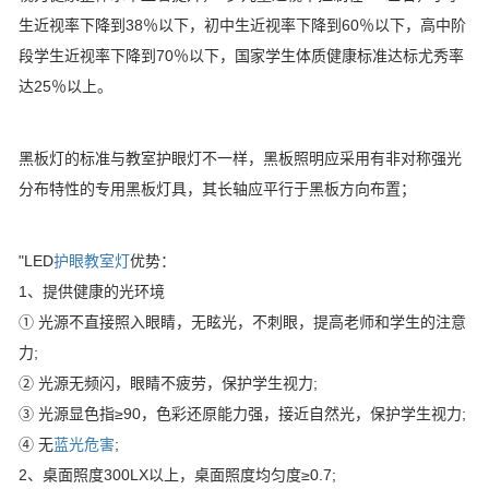
生近视率下降到38％以下，初中生近视率下降到60％以下，高中阶
段学生近视率下降到70％以下，国家学生体质健康标准达标尤秀率
达25％以上。
黑板灯的标准与教室护眼灯不一样，黑板照明应采用有非对称强光
分布特性的专用黑板灯具，其长轴应平行于黑板方向布置；
"LED
护眼教室灯
优势：
1、提供健康的光环境
① 光源不直接照入眼睛，无眩光，不刺眼，提高老师和学生的注意
力;
② 光源无频闪，眼睛不疲劳，保护学生视力;
③ 光源显色指≥90，色彩还原能力强，接近自然光，保护学生视力;
④ 无
蓝光危害
;
2、桌面照度300LX以上，桌面照度均匀度≥0.7;