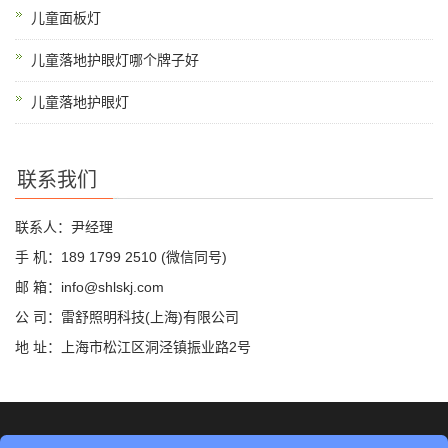
儿童面板灯
儿童落地护眼灯哪个牌子好
儿童落地护眼灯
联系我们
联系人：尹经理
手 机：189 1799 2510 (微信同号)
邮 箱：info@shlskj.com
公 司：雷舒照明科技(上海)有限公司
地 址：上海市松江区洞泾镇振业路2号
©2019 雷舒科技 版权所有
网站地图