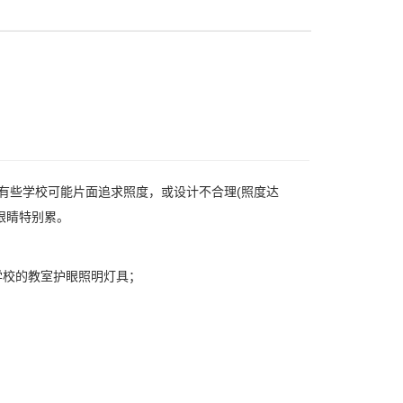
前有些学校可能片面追求照度，或设计不合理(照度达
觉眼睛特别累。
学校的教室护眼照明灯具；