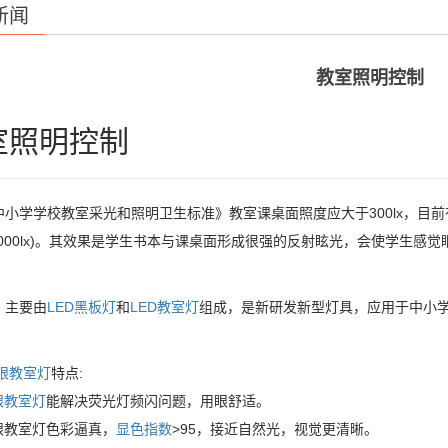
新闻
教室照明控制
室照明控制
中小学学校教室采光和照明卫生标准》教室课桌面照度应大于300lx，目
x-1000lx)。其效果是学生书本与课桌面形成很强的反射眩光，会使学生感
，主要由
LED黑板灯
和
LED教室灯
组成，是新研发新型灯具，应用于中小
眼教室灯
特点:
眼教室灯
能解决荧光灯频闪问题，用眼舒适。
眼教室灯色彩逼真，
显色指数
>95，接近自然光，视觉更清晰。