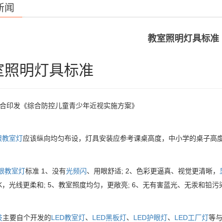
新闻
教室照明灯具标准
室照明灯具标准
联合印发《综合防控儿童青少年近视实施方案》
眼教室灯
应该纵向均匀布设，灯具安装应参考课桌高度，中小学的桌子高度一
眼教室灯
标准 1、没有
光频闪
、用眼舒适; 2、色彩更逼真、视觉更清晰，
0K，光线更柔和; 5、教室照度均匀，更敞亮; 6、无有害蓝光、无汞和铅污
技
主要自个开发的
LED教室灯
、
LED黑板灯
、
LED护眼灯
、
LED工厂灯
等