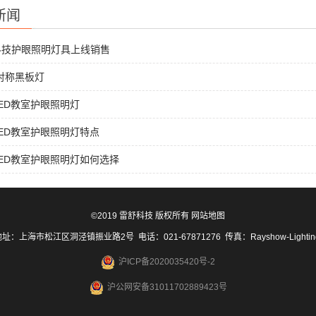
新闻
科技护眼照明灯具上线销售
非对称黑板灯
ED教室护眼照明灯
ED教室护眼照明灯特点
ED教室护眼照明灯如何选择
©2019 雷舒科技 版权所有
网站地图
址：上海市松江区洞泾镇振业路2号 电话：021-67871276 传真：Rayshow-Lighti
沪ICP备2020035420号-2
沪公网安备31011702889423号