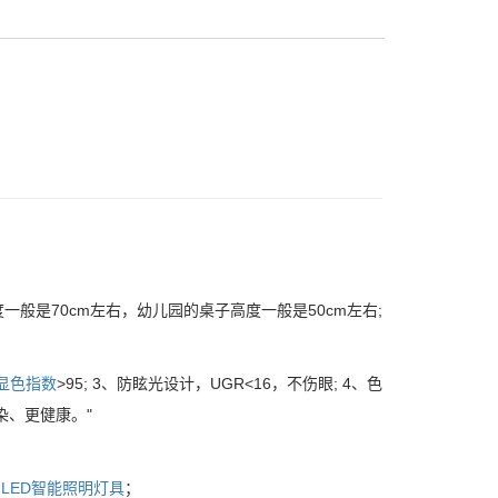
般是70cm左右，幼儿园的桌子高度一般是50cm左右;
显色指数
>95; 3、防眩光设计，UGR<16，不伤眼; 4、色
染、更健康。"
与
LED智能照明灯具
；