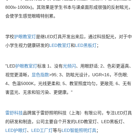
800lx-1000lx)。其效果是学生书本与课桌面形成很强的反射眩光，
会使学生感觉眼睛特别累。
学校
护眼教室灯
是继LED灯具开发出来后，通过科技配光，对于中
小学生视力健康研发的
LED教室灯
和
LED黑板灯
；
"LED
护眼教室灯
标准 1、没有
光频闪
、用眼舒适; 2、色彩更逼真、
视觉更清晰，
显色指数
>95; 3、防眩光设计，UGR<16，不伤眼;
4、色温5000K，光线更柔和; 5、教室照度均匀，更敞亮; 6、无有
害蓝光、无汞和铅污染、更健康。"
雷舒科技
品牌属于雷舒照明科技（上海）有限公司，专注LED灯具
的研发和制造，公司主要自个开发的LED教室灯、LED黑板灯、
LED护眼灯
、
LED工厂灯
等与
LED智能照明灯具
；