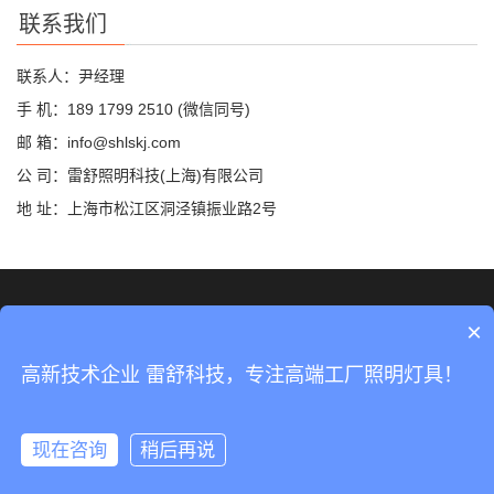
联系我们
联系人：尹经理
手 机：189 1799 2510 (微信同号)
邮 箱：info@shlskj.com
公 司：雷舒照明科技(上海)有限公司
地 址：上海市松江区洞泾镇振业路2号
©2019 雷舒科技 版权所有
网站地图
×
沪ICP备2020035420号-2
高新技术企业 雷舒科技，专注高端工厂照明灯具！
沪公网安备31011702889423号
现在咨询
稍后再说
分享
手机
分类
顶部