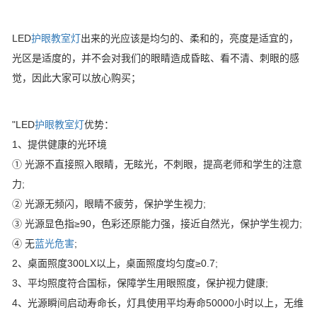
LED
护眼教室灯
出来的光应该是均匀的、柔和的，亮度是适宜的，
光区是适度的，并不会对我们的眼睛造成昏眩、看不清、刺眼的感
觉，因此大家可以放心购买；
"LED
护眼教室灯
优势：
1、提供健康的光环境
① 光源不直接照入眼睛，无眩光，不刺眼，提高老师和学生的注意
力;
② 光源无频闪，眼睛不疲劳，保护学生视力;
③ 光源显色指≥90，色彩还原能力强，接近自然光，保护学生视力;
④ 无
蓝光危害
;
2、桌面照度300LX以上，桌面照度均匀度≥0.7;
3、平均照度符合国标，保障学生用眼照度，保护视力健康;
4、光源瞬间启动寿命长，灯具使用平均寿命50000小时以上，无维