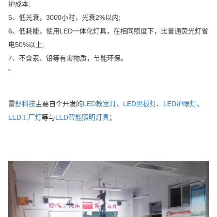
护成本;
5、低光衰，3000小时，光衰2%以内;
6、低耗能，使用LED一体化灯具，在相同照度下，比普通荧光灯省
电50%以上;
7、不含汞、铅等有害物质，节能环保。
"
雷舒科技
主要自个开发的
LED教室灯
、
LED黑板灯
、
LED护眼灯
、
LED工厂灯
等与
LED智能照明灯具
；