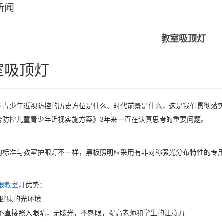
新闻
教室吸顶灯
室吸顶灯
童青少年近视防控的历史方位是什么、时代前景是什么，这是我们贯彻落
合防控儿童青少年近视实施方案》3年来一直在认真思考的重要问题。
的标准与教室护眼灯不一样，黑板照明应采用有非对称强光分布特性的专
眼教室灯
优势：
供健康的光环境
源不直接照入眼睛，无眩光，不刺眼，提高老师和学生的注意力;