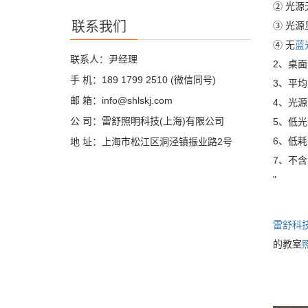
② 光
联系我们
③ 光源
④ 无
蓝
联系人：尹经理
2、桌面
手 机：189 1799 2510 (微信同号)
3、平
邮 箱：info@shlskj.com
4、光源
公 司：雷舒照明科技(上海)有限公司
5、低光
6、低耗
地 址：上海市松江区洞泾镇振业路2号
7、不
"
雷舒科
的教室