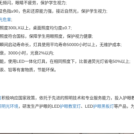
源无频闪，眼睛不疲劳，保护学生视力;
显色指≥90，色彩还原能力强，接近自然光，保护学生视力;
光危害
;
照度300LX以上，桌面照度均匀度≥0.7;
均照度符合国标，保障学生用眼照度，保护视力健康;
瞬间启动寿命长，灯具使用平均寿命50000小时以上，无维护成本;
衰，3000小时，光衰2%以内;
能，使用LED一体化灯具，在相同照度下，比普通荧光灯省电50%以上;
含汞、铅等有害物质，节能环保。
技
积极响应国家政策，依托于先进的照明技术和专业服务能力，投入护眼
照明光环境
，研发生产护眼的LED
护眼教室灯
、LED
护眼黑板灯
等产品，