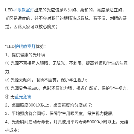
LED
护眼教室灯
出来的光应该是均匀的、柔和的，亮度是适宜的，
光区是适度的，并不会对我们的眼睛造成昏眩、看不清、刺眼的感
觉，因此大家可以放心购买；
"LED
护眼教室灯
优势：
1、提供健康的光环境
① 光源不直接照入眼睛，无眩光，不刺眼，提高老师和学生的注意
力;
② 光源无频闪，眼睛不疲劳，保护学生视力;
③ 光源显色指≥90，色彩还原能力强，接近自然光，保护学生视力;
④ 无
蓝光危害
;
2、桌面照度300LX以上，桌面照度均匀度≥0.7;
3、平均照度符合国标，保障学生用眼照度，保护视力健康;
4、光源瞬间启动寿命长，灯具使用平均寿命50000小时以上，无维
护成本;