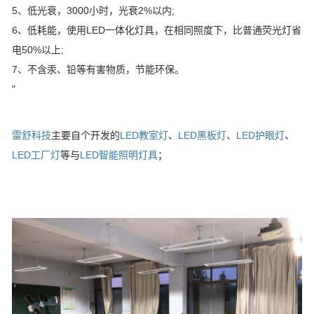
5、低光衰，3000小时，光衰2%以内;
6、低耗能，使用LED一体化灯具，在相同照度下，比普通荧光灯省
电50%以上;
7、不含汞、铅等有害物质，节能环保。
"
雷舒科技
主要自个开发的
LED教室灯
、
LED黑板灯
、
LED护眼灯
、
LED工厂灯
等与
LED智能照明灯具
；