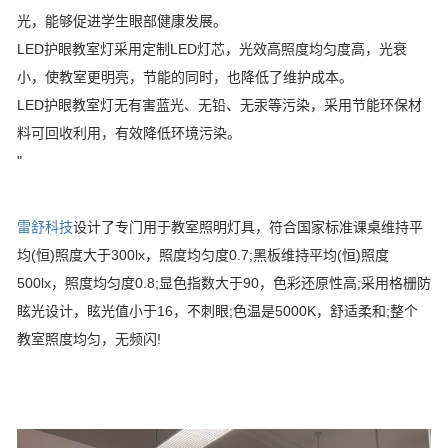
光，能够促进学生眼部健康发展。
LED护眼教室灯采用定制LED灯芯，光效高照度均匀度高，光衰
小，使教室更明亮，节能的同时，也降低了维护成本。
LED护眼教室灯无有害蓝光、无铅、无汞等污染，采用节能环保材
料可回收利用，有效降低环境污染。
"
雷舒科技
设计了专门用于教室照明灯具，符合国家标准课桌维持平
均(恒)照度大于300lx，照度均匀度0.7;黑板维持平均(恒)照度
500lx，照度均匀度0.8;显色指数大于90，色彩还原性高;采用格栅防
眩光设计，眩光值小于16，不刺眼;色温是5000K，舒适柔和;整个
教室照度均匀，无频闪!