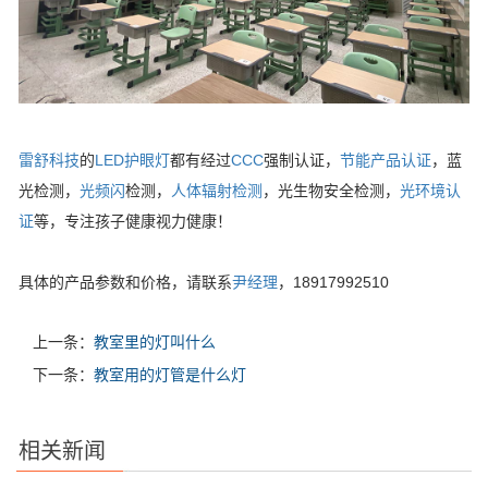
雷舒科技
的
LED护眼灯
都有经过
CCC
强制认证，
节能产品认证
，蓝
光检测，
光频闪
检测，
人体辐射检测
，光生物安全检测，
光环境认
证
等，专注孩子健康视力健康！
具体的产品参数和价格，请联系
尹经理
，18917992510
上一条：
教室里的灯叫什么
下一条：
教室用的灯管是什么灯
相关新闻