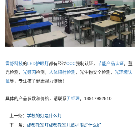
雷舒科技
的
LED护眼灯
都有经过
CCC
强制认证，
节能产品认证
，蓝
光检测，
光频闪
检测，
人体辐射检测
，光生物安全检测，
光环境认
证
等，专注孩子健康视力健康！
具体的产品参数和价格，请联系
尹经理
，18917992510
上一条：
学校的灯是什么灯
下一条：
成都教室灯成都教室儿童护眼灯什么好