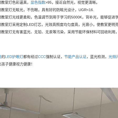
眼教室灯色彩逼真，
显色指数
>95，接近自然光，视觉更清晰。
眼教室灯无眩光，不伤眼，具有好的防眩光设计，UGR<16.
护眼教室灯光线更柔和，色温调节到用于学习的5000K，背补光，能够促进
护眼教室灯采用定制LED灯芯，光效高照度均匀度高，光衰小，使教室更明
护眼教室灯无有害蓝光、无铅、无汞等污染，采用节能环保材料可回收利用
技
的
LED护眼灯
都有经过
CCC
强制认证，
节能产品认证
，蓝光检测，
光频
注孩子健康视力健康！