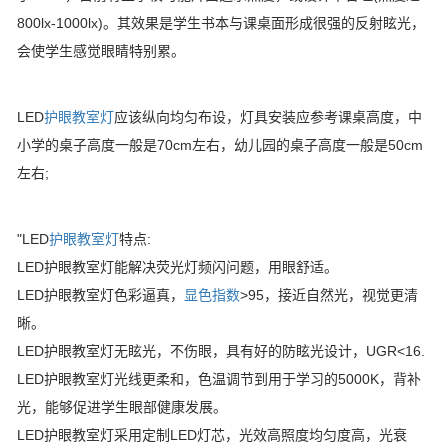
800lx-1000lx)。其效果是学生书本与课桌面形成很强的反射眩光，
会使学生感觉眼睛特别累。
LED
护眼教室灯
应该纵向均匀布设，灯具安装应参考课桌高度，中
小学的桌子高度一般是70cm左右，幼儿园的桌子高度一般是50cm
左右;
"LED
护眼教室灯
特点:
LED护眼教室灯能解决荧光灯频闪问题，用眼舒适。
LED护眼教室灯色彩逼真，
显色指数
>95，接近自然光，视觉更清
晰。
LED护眼教室灯无眩光，不伤眼，具有好的防眩光设计，UGR<16.
LED护眼教室灯光线更柔和，色温调节到用于学习的5000K，背补
光，能够促进学生眼部健康发展。
LED护眼教室灯采用定制LED灯芯，光效高照度均匀度高，光衰