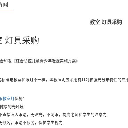
新闻
教室 灯具采购
室 灯具采购
联合印发《综合防控儿童青少年近视实施方案》
的标准与教室护眼灯不一样，黑板照明应采用有非对称强光分布特性的专
眼教室灯
优势：
供健康的光环境
源不直接照入眼睛，无眩光，不刺眼，提高老师和学生的注意力;
源无频闪，眼睛不疲劳，保护学生视力;