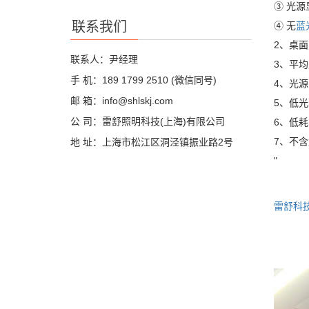
③ 光源
联系我们
④ 无
蓝
2、桌面
联系人：尹经理
3、平
手 机：189 1799 2510 (微信同号)
4、光源
邮 箱：info@shlskj.com
5、低光
公 司：雷舒照明科技(上海)有限公司
6、低耗
7、不
地 址：上海市松江区洞泾镇振业路2号
"
雷舒科