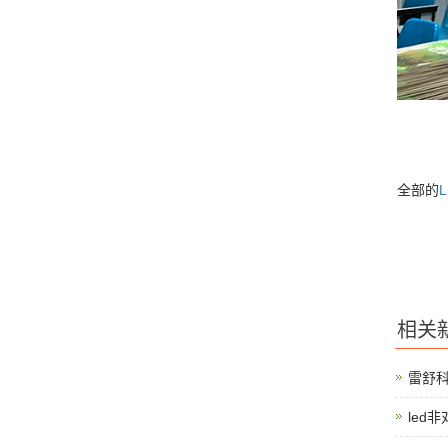
全部的
相关
雷舒
led