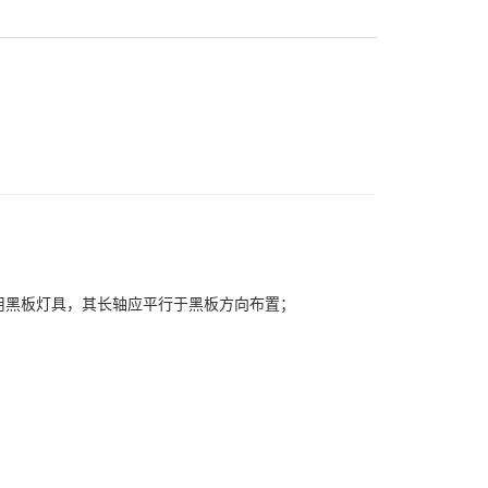
用黑板灯具，其长轴应平行于黑板方向布置；