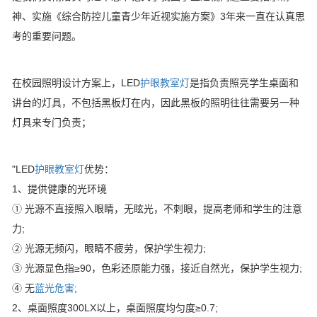
神、实施《综合防控儿童青少年近视实施方案》3年来一直在认真思
考的重要问题。
在校园照明设计方案上，LED
护眼教室灯
是指负责照亮学生桌面和
讲台的灯具，不包括黑板灯在内，因此黑板的照明往往需要另一种
灯具来专门负责；
"LED
护眼教室灯
优势：
1、提供健康的光环境
① 光源不直接照入眼睛，无眩光，不刺眼，提高老师和学生的注意
力;
② 光源无频闪，眼睛不疲劳，保护学生视力;
③ 光源显色指≥90，色彩还原能力强，接近自然光，保护学生视力;
④ 无
蓝光危害
;
2、桌面照度300LX以上，桌面照度均匀度≥0.7;