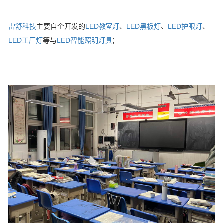
雷舒科技
主要自个开发的
LED教室灯
、
LED黑板灯
、
LED护眼灯
、
LED工厂灯
等与
LED智能照明灯具
；