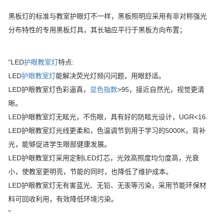
黑板灯的标准与教室护眼灯不一样，黑板照明应采用有非对称强光
分布特性的专用黑板灯具，其长轴应平行于黑板方向布置；
"LED
护眼教室灯
特点:
LED
护眼教室灯
能解决荧光灯频闪问题，用眼舒适。
LED护眼教室灯色彩逼真，
显色指数
>95，接近自然光，视觉更清
晰。
LED护眼教室灯无眩光，不伤眼，具有好的防眩光设计，UGR<16.
LED护眼教室灯光线更柔和，色温调节到用于学习的5000K，背补
光，能够促进学生眼部健康发展。
LED护眼教室灯采用定制LED灯芯，光效高照度均匀度高，光衰
小，使教室更明亮，节能的同时，也降低了维护成本。
LED护眼教室灯无有害蓝光、无铅、无汞等污染，采用节能环保材
料可回收利用，有效降低环境污染。
"