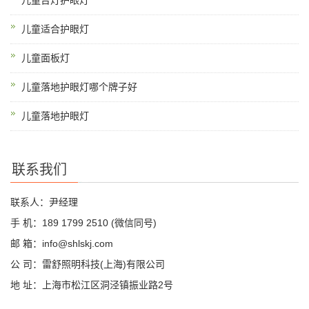
儿童台灯护眼灯
儿童适合护眼灯
儿童面板灯
儿童落地护眼灯哪个牌子好
儿童落地护眼灯
联系我们
联系人：尹经理
手 机：189 1799 2510 (微信同号)
邮 箱：info@shlskj.com
公 司：雷舒照明科技(上海)有限公司
地 址：上海市松江区洞泾镇振业路2号