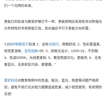
们一个光明的未来。
黑板灯的标准与教室护眼灯不一样，黑板照明应采用有非对称强光
分布特性的专用黑板灯具，其长轴应平行于黑板方向布置；
"LED
护眼教室灯
标准 1、没有
光频闪
、用眼舒适; 2、色彩更逼真、
视觉更清晰，
显色指数
>95; 3、防眩光设计，UGR<16，不伤眼;
4、色温5000K，光线更柔和; 5、教室照度均匀，更敞亮; 6、无有
害蓝光、无汞和铅污染、更健康。"
雷舒科技
对教育照明中的色温、眩光、蓝光、照度等问题严格把
控，避免不良灯光对视力健康造成危害，减少视觉疲劳，有效预防
近视!