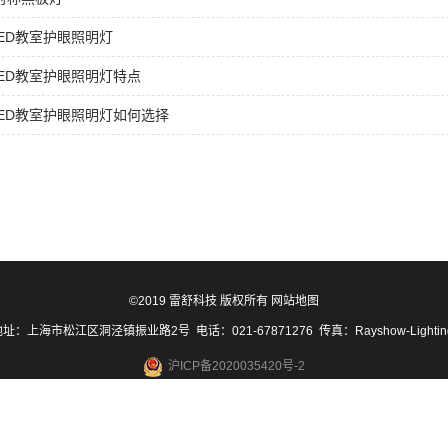
ED教室护眼照明灯
ED教室护眼照明灯特点
ED教室护眼照明灯如何选择
©2019 雷舒科技 版权所有
网站地图
址：上海市松江区洞泾镇振业路2号 电话：021-67871276 传真：Rayshow-Lighti
沪ICP备2020035420号-2
沪公网安备31011702889423号