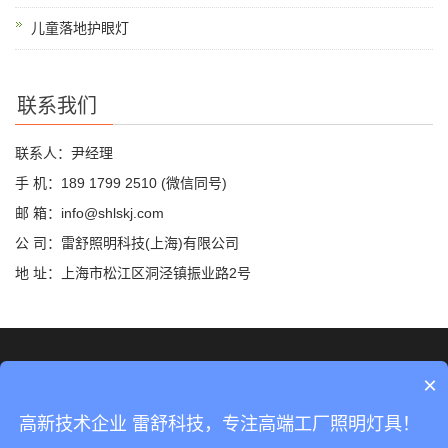
儿童落地护眼灯
联系我们
联系人：尹经理
手 机：189 1799 2510 (微信同号)
邮 箱：info@shlskj.com
公 司：雷舒照明科技(上海)有限公司
地 址：上海市松江区洞泾镇振业路2号
©2019 雷舒科技 版权所有
网站地图
×
沪ICP备2020035420号-2
高新技术企业 雷舒科技，专注高端工厂照明灯具！
沪公网安备31011702889423号