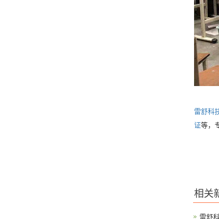
雷舒科
证
等，
相关
雷舒