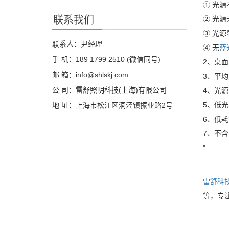
① 光
联系我们
② 光
③ 光源
联系人：尹经理
④ 无
蓝
手 机：189 1799 2510 (微信同号)
2、桌面
邮 箱：info@shlskj.com
3、平
公 司：雷舒照明科技(上海)有限公司
4、光源
5、低光
地 址：上海市松江区洞泾镇振业路2号
6、低耗
7、不
"
雷舒科
等，专