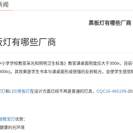
新闻
黑板灯有哪些厂商
板灯有哪些厂商
中小学学校教室采光和照明卫生标准》教室课桌面照度应大于300lx，目
x-1000lx)。其效果是学生书本与课桌面形成很强的反射眩光，会使学生感
室灯
和
LED黑板灯
在设计方面已经不再是普通的灯具，
CQC16-465199
-2
；
眼教室灯
优势：
供健康的光环境