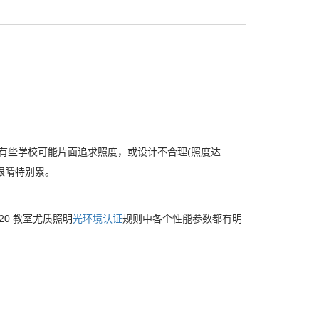
前有些学校可能片面追求照度，或设计不合理(照度达
觉眼睛特别累。
020 教室尤质照明
光环境认证
规则中各个性能参数都有明