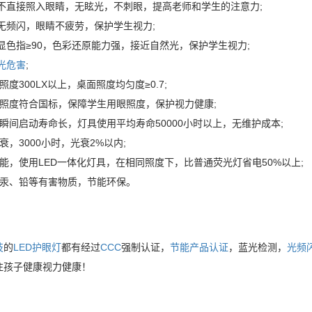
源不直接照入眼睛，无眩光，不刺眼，提高老师和学生的注意力;
源无频闪，眼睛不疲劳，保护学生视力;
显色指≥90，色彩还原能力强，接近自然光，保护学生视力;
光危害
;
照度300LX以上，桌面照度均匀度≥0.7;
均照度符合国标，保障学生用眼照度，保护视力健康;
瞬间启动寿命长，灯具使用平均寿命50000小时以上，无维护成本;
衰，3000小时，光衰2%以内;
能，使用LED一体化灯具，在相同照度下，比普通荧光灯省电50%以上;
含汞、铅等有害物质，节能环保。
技
的
LED护眼灯
都有经过
CCC
强制认证，
节能产品认证
，蓝光检测，
光频
注孩子健康视力健康！