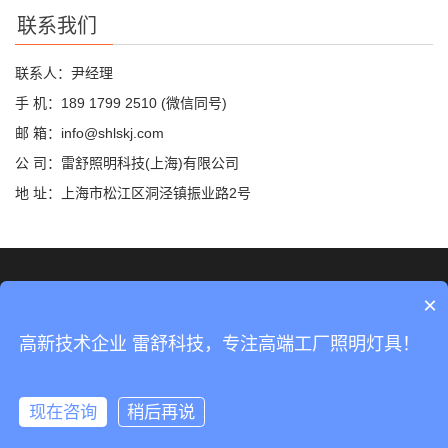
联系我们
联系人：尹经理
手 机：189 1799 2510 (微信同号)
邮 箱：info@shlskj.com
公 司：雷舒照明科技(上海)有限公司
地 址：上海市松江区洞泾镇振业路2号
©2019 雷舒科技 版权所有
网站地图
×
沪ICP备2020035420号-2
高新技术企业 雷舒科技，专注高端工厂照明灯具！
沪公网安备31011702889423号
现在咨询
稍后再说
分享
手机
分类
顶部