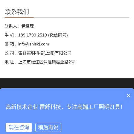
联系我们
联系人：尹经理
手 机：189 1799 2510 (微信同号)
邮 箱：info@shlskj.com
公 司：雷舒照明科技(上海)有限公司
地 址：上海市松江区洞泾镇振业路2号
©2019 雷舒科技 版权所有
网站地图
×
沪ICP备2020035420号-2
高新技术企业 雷舒科技，专注高端工厂照明灯具！
沪公网安备31011702889423号
现在咨询
稍后再说