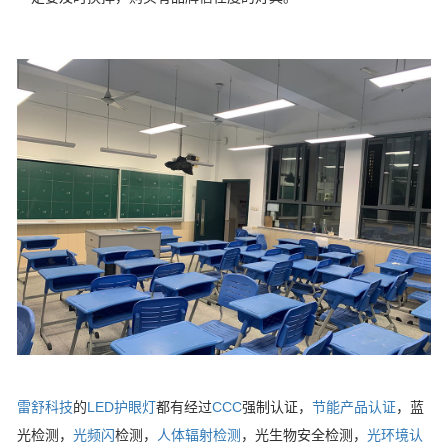
雷舒科技
的
LED护眼灯
都有经过
CCC
强制认证，
节能产品认证
，蓝
光检测，
光频闪
检测，
人体辐射检测
，光生物安全检测，
光环境认